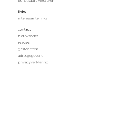
kunstkaart versturen
links
interessante links
contact
nieuwsbrief
reageer
gastenboek
adresgegevens
privacyverklaring