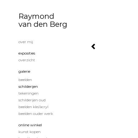
Raymond
van den Berg
over mij
exposities
overzicht
galerie
beelden
schilderijen
tekeningen
schilderijen oud
beelden klei/acryl
beelden ouder werk
online winkel
kunst kopen