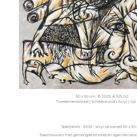
50 x 50 cm, © 2025, € 525,00
Tweedimensionaal | Schilderkunst | Acryl | Op
Spectators - 2025 - acryl op paneel 50 x 50
Toeschouwers met gemengde emoties en ogen die versc