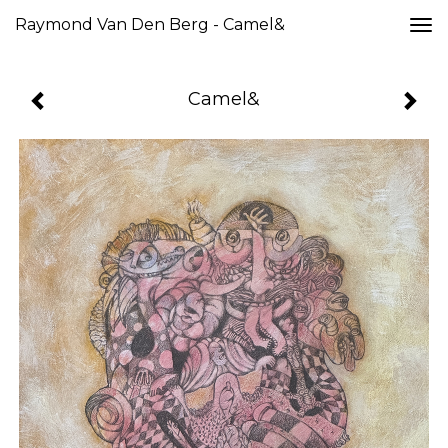
Raymond Van Den Berg - Camel&
Togg
navi
Camel&